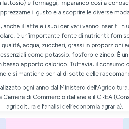
 lattosio) e formaggi, imparando così a conosce
 apprezzarne il gusto e a scoprire le diverse mod
nche il latte e i suoi derivati vanno inseriti in 
ticolare, è un’importante fonte di nutrienti: forn
a qualità, acqua, zuccheri, grassi in proporzioni e
 essenziali come potassio, fosforo e zinco. È u
 basso apporto calorico. Tuttavia, il consumo di 
e e si mantiene ben al di sotto delle raccomand
lizzato ogni anno dal Ministero dell’Agricoltura
Camere di Commercio italiane e il CREA (Consig
agricoltura e l’analisi dell’economia agraria).